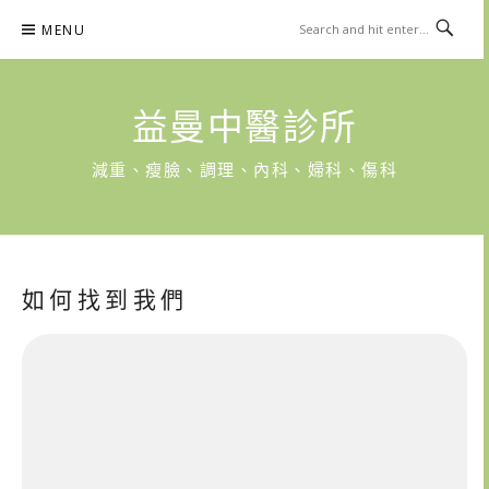
Skip
MENU
to
content
​​益曼中醫診所
減重、瘦臉、調理、內科、婦科、傷科
如 何 找 到 我 們